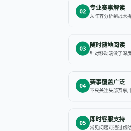
专业赛事解读
02
从阵容分析到战术拆
随时随地阅读
03
针对移动端做了深度
赛事覆盖广泛
04
不只关注头部赛事,
即时客服支持
05
常见问题可通过帮助