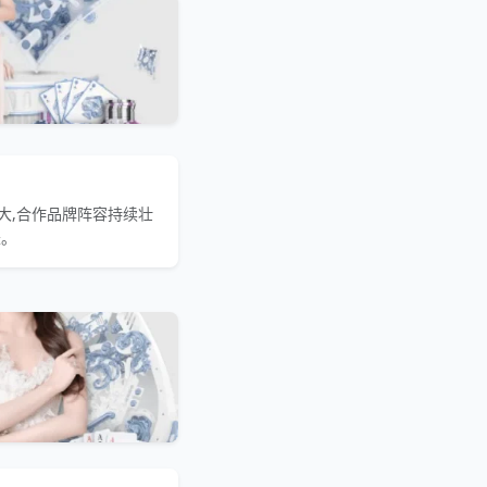
大,合作品牌阵容持续壮
长。