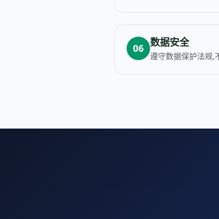
数据安全
06
遵守数据保护法规,