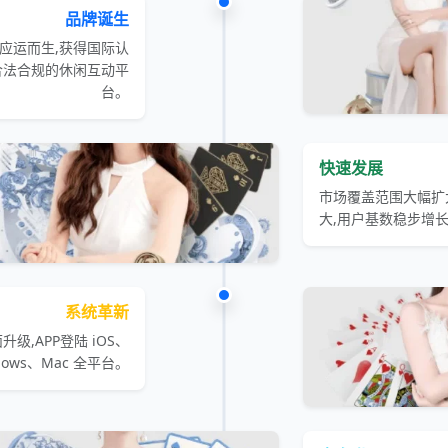
品牌诞生
应运而生,获得国际认
合法合规的休闲互动平
台。
快速发展
市场覆盖范围大幅扩
大,用户基数稳步增
系统革新
级,APP登陆 iOS、
ndows、Mac 全平台。