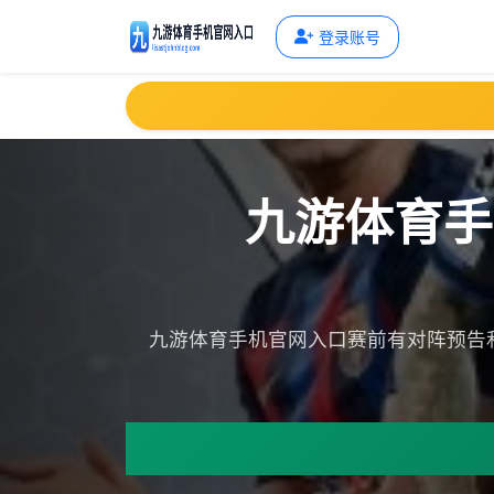
登录账号
九游体育手
九游体育手机官网入口赛前有对阵预告和