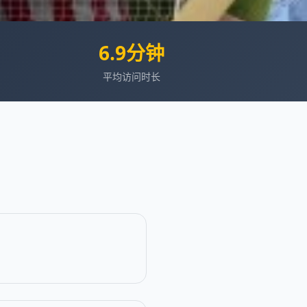
6.9分钟
平均访问时长